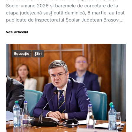
Socio-umane 2026 și baremele de corectare de la
etapa județeană susținută duminică, 8 martie, au fost
publicate de Inspectoratul Şcolar Judeţean Braşov.…
Vezi articolul
Educație
Știri