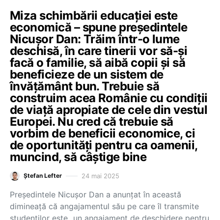
Miza schimbării educației este
economică – spune președintele
Nicușor Dan: Trăim într-o lume
deschisă, în care tinerii vor să-și
facă o familie, să aibă copii și să
beneficieze de un sistem de
învățământ bun. Trebuie să
construim acea Românie cu condiții
de viață apropiate de cele din vestul
Europei. Nu cred că trebuie să
vorbim de beneficii economice, ci
de oportunități pentru ca oamenii,
muncind, să câștige bine
24 mai 2025
Ștefan Lefter
Președintele Nicușor Dan a anunțat în această
dimineață că angajamentul său pe care îl transmite
studenților este „un angajament de deschidere pentru