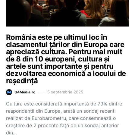
România este pe ultimul loc în
clasamentul țărilor din Europa care
apreciază cultura. Pentru mai mult
de 8 din 10 europeni, cultura și
artele sunt importante și pentru
dezvoltarea economică a locului de
reședință
5 septembrie 2025
G4Media.ro
Cultura este considerată importantă de 79% dintre
respondenții din Europa, arată un sondaj recent
realizat de Eurobarometru, care consemnează o
creștere de 2 procente față de un sondaj anterior
din…