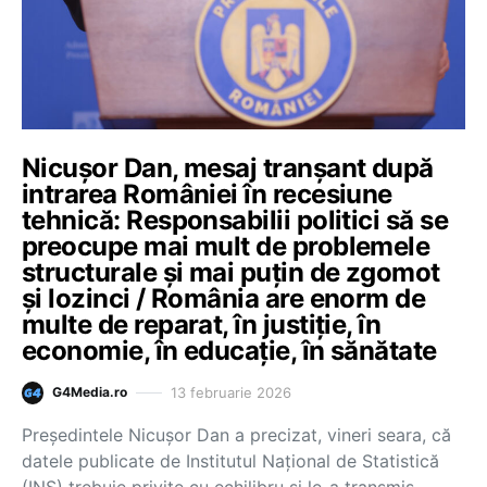
Nicușor Dan, mesaj tranșant după
intrarea României în recesiune
tehnică: Responsabilii politici să se
preocupe mai mult de problemele
structurale și mai puțin de zgomot
și lozinci / România are enorm de
multe de reparat, în justiție, în
economie, în educație, în sănătate
13 februarie 2026
G4Media.ro
Președintele Nicușor Dan a precizat, vineri seara, că
datele publicate de Institutul Național de Statistică
(INS) trebuie privite cu echilibru și le-a transmis