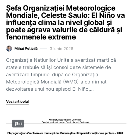
Șefa Organizației Meteorologice
Mondiale, Celeste Saulo: El Niño va
influența clima la nivel global și
poate agrava valurile de căldură și
fenomenele extreme
3 iunie 2026
Mihai Peticilă
Organizația Națiunilor Unite a avertizat marți că
statele trebuie să își consolideze sistemele de
avertizare timpurie, după ce Organizația
Meteorologică Mondială (WMO) a confirmat
dezvoltarea unui nou episod El Niño,…
Vezi articolul
Știri