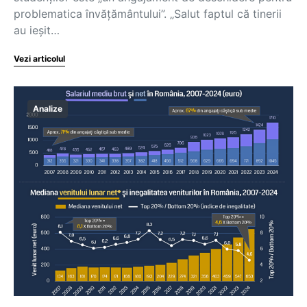
problematica învățământului”. „Salut faptul că tinerii
au ieșit…
Vezi articolul
Analize