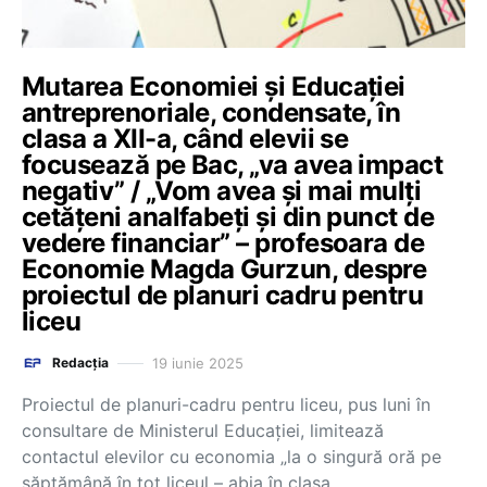
Mutarea Economiei și Educației
antreprenoriale, condensate, în
clasa a XII-a, când elevii se
focusează pe Bac, „va avea impact
negativ” / „Vom avea și mai mulți
cetățeni analfabeți și din punct de
vedere financiar” – profesoara de
Economie Magda Gurzun, despre
proiectul de planuri cadru pentru
liceu
19 iunie 2025
Redacția
Proiectul de planuri-cadru pentru liceu, pus luni în
consultare de Ministerul Educației, limitează
contactul elevilor cu economia „la o singură oră pe
săptămână în tot liceul – abia în clasa…