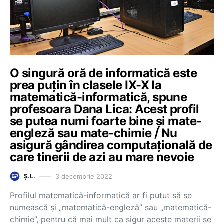
O singură oră de informatică este
prea puțin în clasele IX-X la
matematică-informatică, spune
profesoara Dana Lica: Acest profil
se putea numi foarte bine și mate-
engleză sau mate-chimie / Nu
asigură gândirea computațională de
care tinerii de azi au mare nevoie
3 decembrie 2022
Ș.L.
Profilul matematică-informatică ar fi putut să se
numească și „matematică-engleză” sau „matematică-
chimie”, pentru că mai mult ca sigur aceste materii se