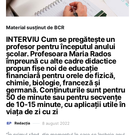
Material susținut de BCR
INTERVIU Cum se pregătește un
profesor pentru începutul anului
școlar. Profesoara Maria Rados
împreună cu alte cadre didactice
propun fișe noi de educație
financiară pentru orele de fizică,
chimie, biologie, franceză și
germană. Conținuturile sunt pentru
50 de minute sau pentru secvențe
de 10-15 minute, cu aplicații utile în
viața de zi cu zi
8 august 2022
Redacția
”În primul rând, din momentul în care se încheie anul