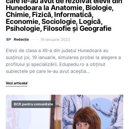
care le-au avut de rezolvat elevii din
Hunedoara la Anatomie, Biologie,
Chimie, Fizică, Informatică,
Economie, Sociologie, Logică,
Psihologie, Filosofie și Geografie
19 ianuarie 2023
Redacția
Elevii de clasa a XII-a din județul Hunedoara au
susținut joi, 19 ianuarie, simularea probei la alegere a
profilului și specializării. Edupedu.ro a obținut
subiectele pe care le-au avut aceștia…
Vezi articolul
BCR pentru comunitate