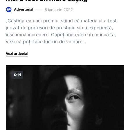
8 ianuarie 2022
Advertorial
„Câștigarea unui premiu, știind că materialul a fost
jurizat de profesori de prestigiu și cu experiență,
înseamnă încredere. Capeți încredere în munca ta,
vezi că poți face lucruri de valoare…
Vezi articolul
Știri