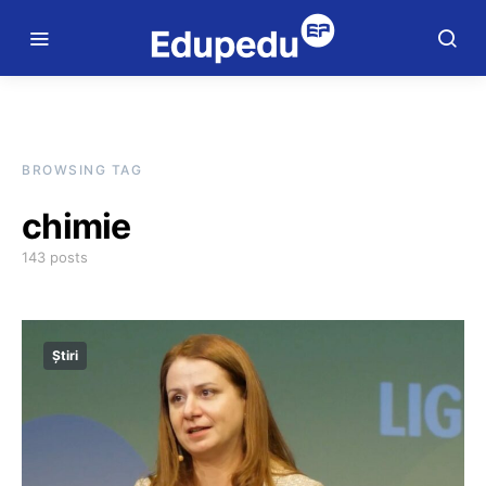
BROWSING TAG
chimie
143 posts
Știri