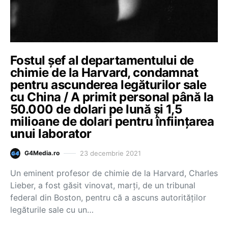
Fostul șef al departamentului de
chimie de la Harvard, condamnat
pentru ascunderea legăturilor sale
cu China / A primit personal până la
50.000 de dolari pe lună și 1,5
milioane de dolari pentru înființarea
unui laborator
23 decembrie 2021
G4Media.ro
Un eminent profesor de chimie de la Harvard, Charles
Lieber, a fost găsit vinovat, marţi, de un tribunal
federal din Boston, pentru că a ascuns autorităţilor
legăturile sale cu un…