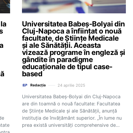
la
Universitatea Babeș-Bolyai din
s
Cluj-Napoca a înființat o nouă
facultate, de Științe Medicale
ia
și ale Sănătății. Aceasta
vizează programe în engleză și
gândite în paradigme
educaționale de tipul case-
tă
based
24 aprilie 2025
Redacția
Universitatea Babeș-Bolyai din Cluj-Napoca
are din toamnă o nouă facultate: Facultatea
de Științe Medicale și ale Sănătății, anunță
de
instituția de învățământ superior. „În lume nu
ntate
prea există universități comprehensive de…
ontra