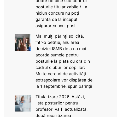
poate de bine sub control
posturile titularizabile / La
niciun concurs nu poți
garanta de la început
asigurarea unui post
Mai mulți părinți solicită,
într-o petiție, anularea
deciziei ISMB de a nu mai
acorda sumele pentru
posturile la plata cu ora din
cadrul cluburilor copiilor:
Multe cercuri de activități
extrașcolare vor dispărea de
la 1 septembrie, spun părinții
Titularizare 2026. Astăzi,
lista posturilor pentru
profesori va fi actualizată,
după repartizarea