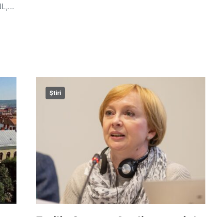
NL,…
Știri