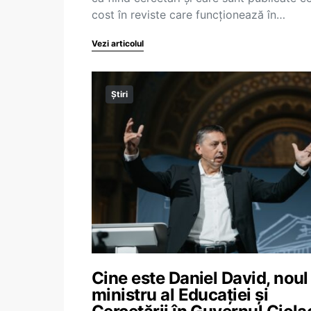
cost în reviste care funcționează în…
Vezi articolul
Știri
Cine este Daniel David, noul
ministru al Educației și