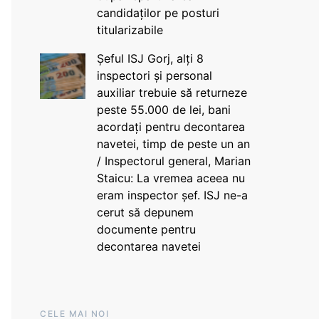
candidaților pe posturi
titularizabile
Șeful ISJ Gorj, alți 8
inspectori și personal
auxiliar trebuie să returneze
peste 55.000 de lei, bani
acordați pentru decontarea
navetei, timp de peste un an
/ Inspectorul general, Marian
Staicu: La vremea aceea nu
eram inspector șef. ISJ ne-a
cerut să depunem
documente pentru
decontarea navetei
CELE MAI NOI