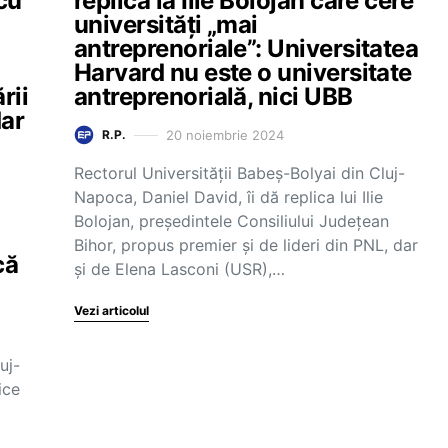
cu
replică la Ilie Bolojan care cere
universități „mai
antreprenoriale”: Universitatea
Harvard nu este o universitate
rii
antreprenorială, nici UBB
dar
20 noiembrie 2024
R.P.
Rectorul Universității Babeș-Bolyai din Cluj-
Napoca, Daniel David, îi dă replica lui Ilie
Bolojan, președintele Consiliului Județean
Bihor, propus premier și de lideri din PNL, dar
că
și de Elena Lasconi (USR),…
Vezi articolul
uj-
ice