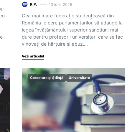
13 iulie 2026
R.P.
uj-
 cu
Cea mai mare federație studențească din
România le cere parlamentarilor să adauge la
legea învățământului superior sancțiuni mai
de
dure pentru profesorii universitari care se fac
vinovați de hărțuire și abuz.…
Vezi articolul
Cercetare și Știință
Universitate