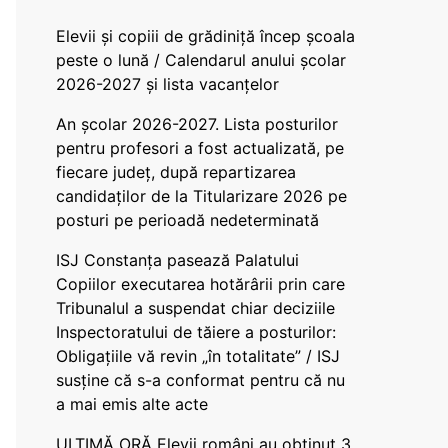
Elevii și copiii de grădiniță încep școala
peste o lună / Calendarul anului școlar
2026-2027 și lista vacanțelor
An școlar 2026-2027. Lista posturilor
pentru profesori a fost actualizată, pe
fiecare județ, după repartizarea
candidaților de la Titularizare 2026 pe
posturi pe perioadă nedeterminată
ISJ Constanța pasează Palatului
Copiilor executarea hotărârii prin care
Tribunalul a suspendat chiar deciziile
Inspectoratului de tăiere a posturilor:
Obligațiile vă revin „în totalitate” / ISJ
susține că s-a conformat pentru că nu
a mai emis alte acte
ULTIMĂ ORĂ Elevii români au obținut 3