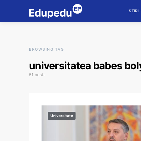
ȘTIRI
BROWSING TAG
universitatea babes bol
51 posts
Universitate