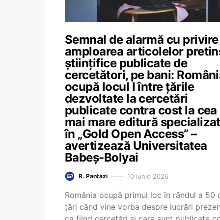
Semnal de alarmă cu privire 
amploarea articolelor pretin
științifice publicate de
cercetători, pe bani: Român
ocupă locul I între țările
dezvoltate la cercetări
publicate contra cost la cea
mai mare editură specializa
în „Gold Open Access” –
avertizează Universitatea
Babeș-Bolyai
10 iunie 2026
R. Pantazi
România ocupă primul loc în rândul a 50 
țări când vine vorba despre lucrări preze
ca fiind cercetări și care sunt publicate c