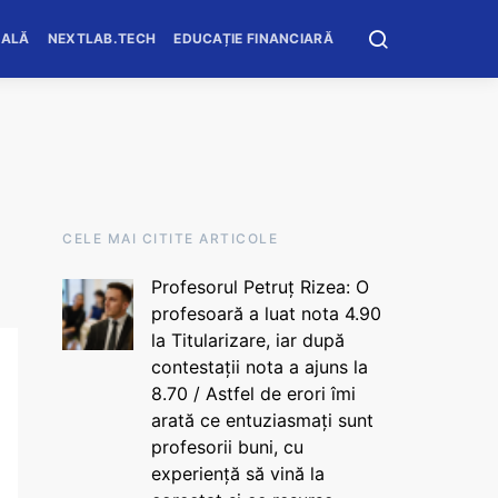
OALĂ
NEXTLAB.TECH
EDUCAȚIE FINANCIARĂ
CELE MAI CITITE ARTICOLE
Profesorul Petruț Rizea: O
profesoară a luat nota 4.90
la Titularizare, iar după
contestații nota a ajuns la
8.70 / Astfel de erori îmi
arată ce entuziasmați sunt
profesorii buni, cu
experiență să vină la