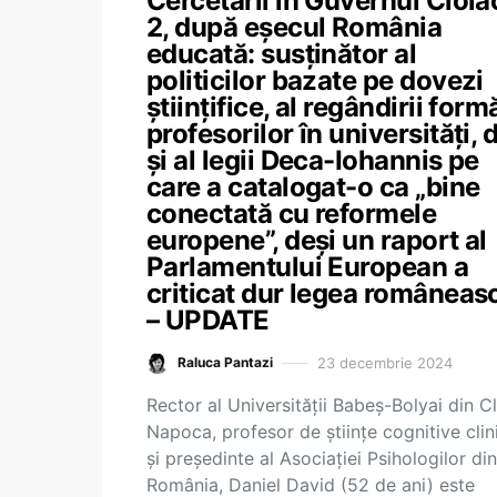
Cercetării în Guvernul Ciola
2, după eșecul România
educată: susținător al
politicilor bazate pe dovezi
științifice, al regândirii formă
profesorilor în universități, 
și al legii Deca-Iohannis pe
care a catalogat-o ca „bine
conectată cu reformele
europene”, deși un raport al
Parlamentului European a
criticat dur legea româneas
– UPDATE
23 decembrie 2024
Raluca Pantazi
Rector al Universității Babeș-Bolyai din Cl
Napoca, profesor de științe cognitive clin
și președinte al Asociației Psihologilor din
România, Daniel David (52 de ani) este