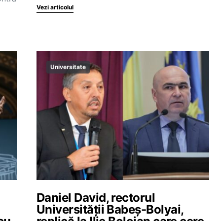
Vezi articolul
Universitate
Daniel David, rectorul
Universității Babeș-Bolyai,