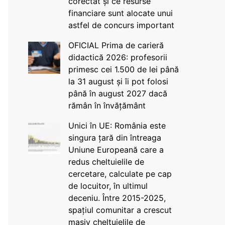
corectat și ce resurse
financiare sunt alocate unui
astfel de concurs important
OFICIAL Prima de carieră
didactică 2026: profesorii
primesc cei 1.500 de lei până
la 31 august și îi pot folosi
până în august 2027 dacă
rămân în învățământ
Unici în UE: România este
singura țară din întreaga
Uniune Europeană care a
redus cheltuielile de
cercetare, calculate pe cap
de locuitor, în ultimul
deceniu. Între 2015-2025,
spațiul comunitar a crescut
masiv cheltuielile de