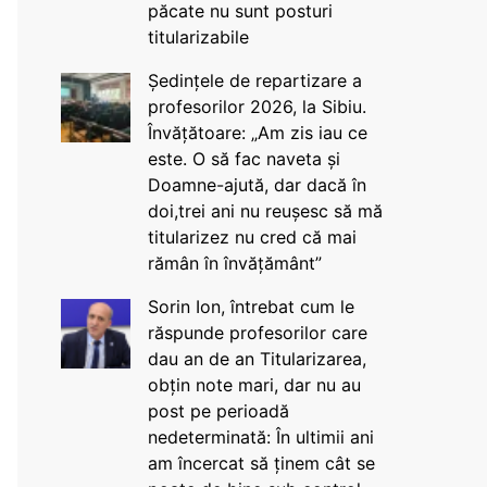
păcate nu sunt posturi
titularizabile
Ședințele de repartizare a
profesorilor 2026, la Sibiu.
Învățătoare: „Am zis iau ce
este. O să fac naveta și
Doamne-ajută, dar dacă în
doi,trei ani nu reușesc să mă
titularizez nu cred că mai
rămân în învățământ”
Sorin Ion, întrebat cum le
răspunde profesorilor care
dau an de an Titularizarea,
obțin note mari, dar nu au
post pe perioadă
nedeterminată: În ultimii ani
am încercat să ținem cât se