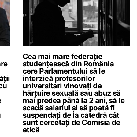
Cea mai mare federație
are
studențească din România
cere Parlamentului să le
ății
interzică profesorilor
 cu
universitari vinovați de
hărțuire sexuală sau abuz să
e
mai predea până la 2 ani, să le
scadă salariul și să poată fi
u
suspendați de la catedră cât
sunt cercetați de Comisia de
etică