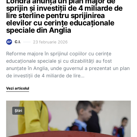
Londra anunță un plan major de
sprijin și investiții de 4 miliarde de
lire sterline pentru sprijinirea
elevilor cu cerințe educaționale
speciale din Anglia
23 februarie 2026
C.I.
Reforme majore în sprijinul copiilor cu cerințe
educaționale speciale și cu dizabilități au fost
anunțate în Anglia, unde guvernul a prezentat un plan
de investiții de 4 miliarde de lire…
Vezi articolul
Știri