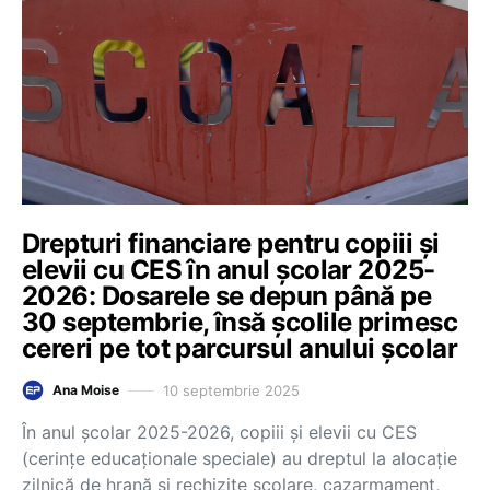
Drepturi financiare pentru copiii și
elevii cu CES în anul școlar 2025-
2026: Dosarele se depun până pe
30 septembrie, însă școlile primesc
cereri pe tot parcursul anului școlar
10 septembrie 2025
Ana Moise
În anul școlar 2025-2026, copiii și elevii cu CES
(cerințe educaționale speciale) au dreptul la alocație
zilnică de hrană și rechizite școlare, cazarmament,