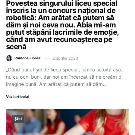
Povestea singurului liceu special
înscris la un concurs național de
robotică: Am arătat că putem să
dăm și noi ceva nou. Abia mi-am
putut stăpâni lacrimile de emoție,
când am avut recunoașterea pe
scenă
2 aprilie 2023
Ramona Florea
„Când pui afișul de liceu special, lumea se uită așa…
nu cu ochi buni, dar noi am încercat să ne creăm o
imagine bună. Am arătat că putem să dăm…
Vezi articolul
Știri