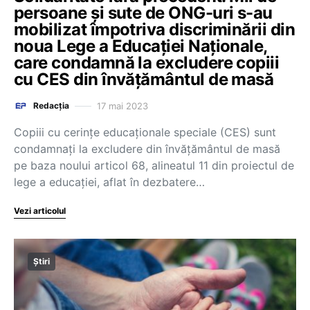
persoane și sute de ONG-uri s-au
mobilizat împotriva discriminării din
noua Lege a Educației Naționale,
care condamnă la excludere copiii
cu CES din învățământul de masă
17 mai 2023
Redacția
Copiii cu cerințe educaționale speciale (CES) sunt
condamnați la excludere din învățământul de masă
pe baza noului articol 68, alineatul 11 din proiectul de
lege a educației, aflat în dezbatere…
Vezi articolul
Știri