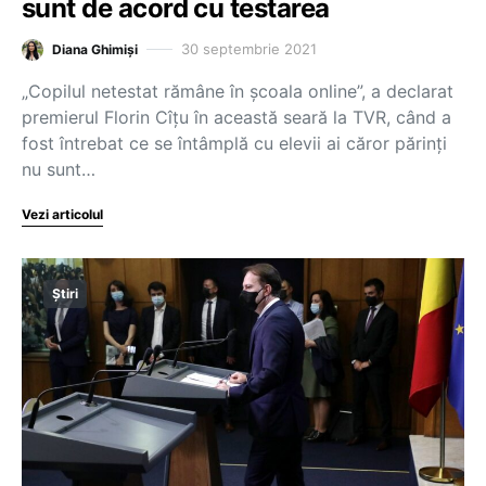
sunt de acord cu testarea
30 septembrie 2021
Diana Ghimiși
„Copilul netestat rămâne în școala online”, a declarat
premierul Florin Cîțu în această seară la TVR, când a
fost întrebat ce se întâmplă cu elevii ai căror părinți
nu sunt…
Vezi articolul
Știri