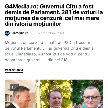
G4Media.ro: Guvernul Cîțu a fost
demis de Parlament. 281 de voturi la
moțiunea de cenzură, cel mai mare
din istoria moțiunilor
5 octombrie 2021
G4Media.ro
Moţiunea de cenzură iniţiată de PSD a trecut marți
de votul Parlamentului, iar guvernul Cîțu e demis,
scrie G4Media.ro. Au fost 281 de voturi pentru
debarcarea guvernului, din cei 318…
Vezi articolul
Știri