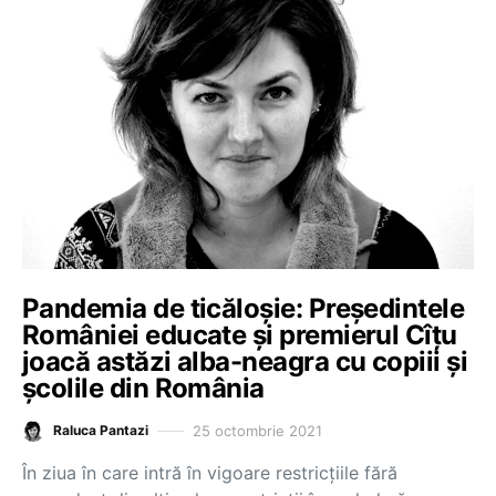
Pandemia de ticăloșie: Președintele
României educate și premierul Cîțu
joacă astăzi alba-neagra cu copiii și
școlile din România
25 octombrie 2021
Raluca Pantazi
În ziua în care intră în vigoare restricțiile fără