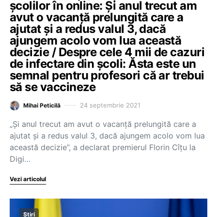
școlilor în online: Și anul trecut am
avut o vacanță prelungită care a
ajutat și a redus valul 3, dacă
ajungem acolo vom lua această
decizie / Despre cele 4 mii de cazuri
de infectare din școli: Ăsta este un
semnal pentru profesori că ar trebui
să se vaccineze
24 septembrie 2021
Mihai Peticilă
„Și anul trecut am avut o vacanță prelungită care a
ajutat și a redus valul 3, dacă ajungem acolo vom lua
această decizie”, a declarat premierul Florin Cîțu la
Digi…
Vezi articolul
Știri