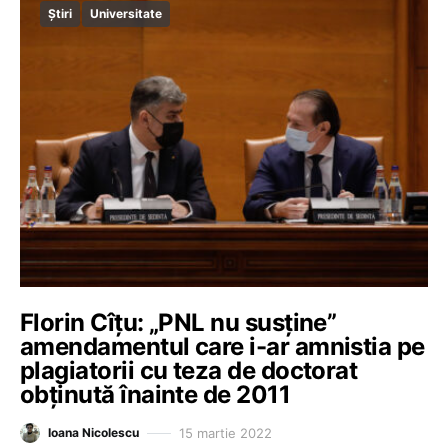
Știri
Universitate
Florin Cîțu: „PNL nu susține”
amendamentul care i-ar amnistia pe
plagiatorii cu teza de doctorat
obținută înainte de 2011
15 martie 2022
Ioana Nicolescu