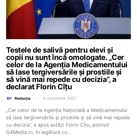
Testele de salivă pentru elevi și
copii nu sunt încă omologate. „Cer
celor de la Agenția Medicamentului
să lase tergiversările și prostiile și
să vină mai repede cu decizia”, a
declarat Florin Cîțu
4 octombrie 2021
Redacția
„Cer celor de la Agenția Națională a Medicamentului
să lase tergiversările şi prostiile şi să vină mai repede
cu decizia”, a apus astăzi Florin Cîțu, potrivit
G4Media.ro, în legătură cu…