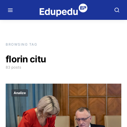
BROWSING TAG
florin citu
83 posts
Analize