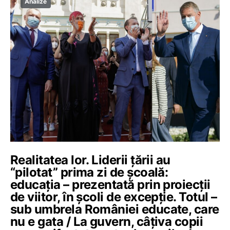
Analize
Realitatea lor. Liderii țării au
“pilotat” prima zi de școală:
educația – prezentată prin proiecții
de viitor, în școli de excepție. Totul –
sub umbrela României educate, care
nu e gata / La guvern, câțiva copii