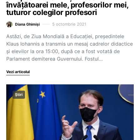
învățătoarei mele, profesorilor mei,
tuturor colegilor profesori
5 octombrie 2021
Diana Ghimiși
Astăzi, de Ziua Mondială a Educației, președintele
Klaus Iohannis a transmis un mesaj cadrelor didactice
și elevilor la ora 15:00, după ce a fost votată de
Parlament demiterea Guvernului. Fostul…
Vezi articolul
Știri