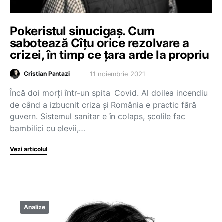
Pokeristul sinucigaș. Cum
sabotează Cîțu orice rezolvare a
crizei, în timp ce țara arde la propriu
11 noiembrie 2021
Cristian Pantazi
Încă doi morți într-un spital Covid. Al doilea incendiu
de când a izbucnit criza și România e practic fără
guvern. Sistemul sanitar e în colaps, școlile fac
bambilici cu elevii,…
Vezi articolul
Analize