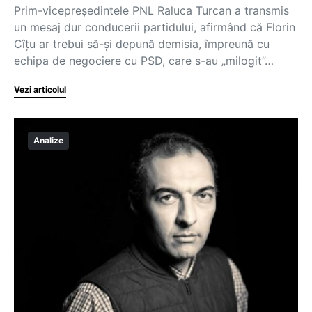
Prim-vicepreședintele PNL Raluca Turcan a transmis
un mesaj dur conducerii partidului, afirmând că Florin
Cîțu ar trebui să-și depună demisia, împreună cu
echipa de negociere cu PSD, care s-au „milogit”…
Vezi articolul
Analize