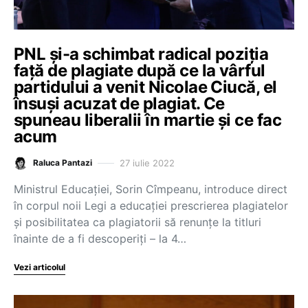
PNL și-a schimbat radical poziția
față de plagiate după ce la vârful
partidului a venit Nicolae Ciucă, el
însuși acuzat de plagiat. Ce
spuneau liberalii în martie și ce fac
acum
27 iulie 2022
Raluca Pantazi
Ministrul Educației, Sorin Cîmpeanu, introduce direct
în corpul noii Legi a educației prescrierea plagiatelor
și posibilitatea ca plagiatorii să renunțe la titluri
înainte de a fi descoperiți – la 4…
Vezi articolul