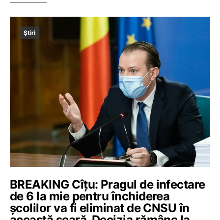
Știri
BREAKING Cîțu: Pragul de infectare
de 6 la mie pentru închiderea
școlilor va fi eliminat de CNSU în
această seară. Decizia rămâne la