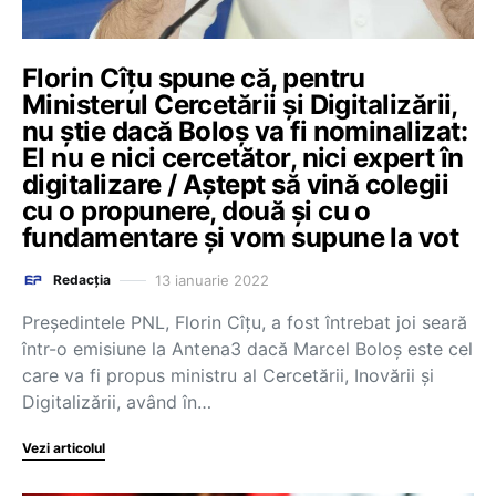
Florin Cîțu spune că, pentru
Ministerul Cercetării și Digitalizării,
nu știe dacă Boloș va fi nominalizat:
El nu e nici cercetător, nici expert în
digitalizare / Aștept să vină colegii
cu o propunere, două și cu o
fundamentare și vom supune la vot
13 ianuarie 2022
Redacția
Președintele PNL, Florin Cîțu, a fost întrebat joi seară
într-o emisiune la Antena3 dacă Marcel Boloș este cel
care va fi propus ministru al Cercetării, Inovării și
Digitalizării, având în…
Vezi articolul