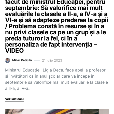
făcut de ministrul Educației, pentru
septembrie: Să valorifice mai mult
evaluările la clasele a II-a, a IV-a și a
VI-a și să adapteze predarea la copii
/ Problema constă în resurse și în a
nu privi clasele ca pe un grup și a le
preda tuturor la fel, ci în a
personaliza de fapt intervenția –
VIDEO
21 iulie 2023
Mihai Peticilă
Ministrul Educației, Ligia Deca, face apel la profesori
și învățători ca în anul școlar care va începe în
septembrie să valorifice mai mult evaluările la clasele
a II-a, a IV-a…
Vezi articolul