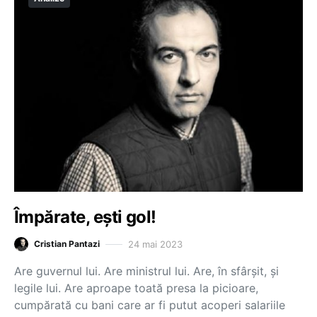
Împărate, ești gol!
24 mai 2023
Cristian Pantazi
Are guvernul lui. Are ministrul lui. Are, în sfârșit, și
legile lui. Are aproape toată presa la picioare,
cumpărată cu bani care ar fi putut acoperi salariile