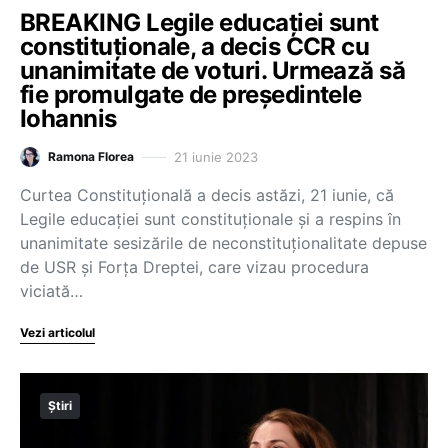
BREAKING Legile educației sunt
constituționale, a decis CCR cu
unanimitate de voturi. Urmează să
fie promulgate de președintele
Iohannis
21 iunie 2023
Ramona Florea
Curtea Constituțională a decis astăzi, 21 iunie, că
Legile educației sunt constituționale și a respins în
unanimitate sesizările de neconstituţionalitate depuse
de USR şi Forţa Dreptei, care vizau procedura
viciată…
Vezi articolul
Știri