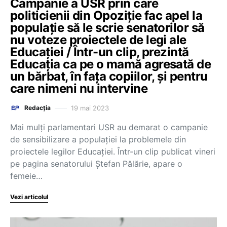
Campanie a USR prin care
politicienii din Opoziție fac apel la
populație să le scrie senatorilor să
nu voteze proiectele de legi ale
Educației / Într-un clip, prezintă
Educația ca pe o mamă agresată de
un bărbat, în fața copiilor, și pentru
care nimeni nu intervine
19 mai 2023
Redacția
Mai mulți parlamentari USR au demarat o campanie
de sensibilizare a populației la problemele din
proiectele legilor Educației. Într-un clip publicat vineri
pe pagina senatorului Ștefan Pălărie, apare o
femeie…
Vezi articolul