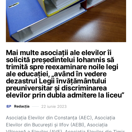
Mai multe asociații ale elevilor îi
solicită preşedintelui Iohannis să
trimită spre reexaminare noile legi
ale educaţiei, „având în vedere
dezastrul Legii învăţământului
preuniversitar şi discriminarea
elevilor prin dubla admitere la liceu“
22 iunie 2023
Redacția
Asociaţia Elevilor din Constanţa (AEC), Asociaţia
Elevilor din Bucureşti şi Ilfov (AEBI), Asociaţia
Vâlceană a Elevilor (AVE), Asociaţia Elevilor din Timiş