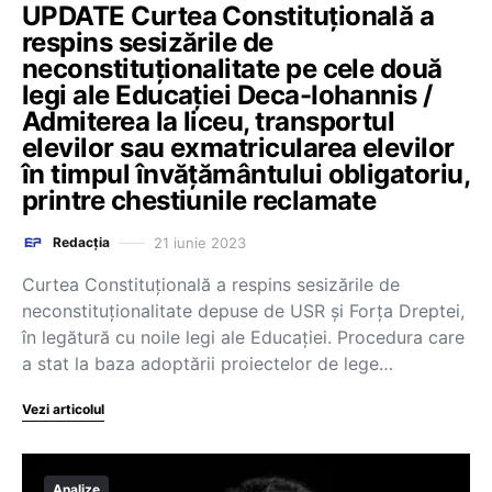
UPDATE Curtea Constituțională a
respins sesizările de
neconstituționalitate pe cele două
legi ale Educației Deca-Iohannis /
Admiterea la liceu, transportul
elevilor sau exmatricularea elevilor
în timpul învățământului obligatoriu,
printre chestiunile reclamate
21 iunie 2023
Redacția
Curtea Constituțională a respins sesizările de
neconstituţionalitate depuse de USR şi Forţa Dreptei,
în legătură cu noile legi ale Educaţiei. Procedura care
a stat la baza adoptării proiectelor de lege…
Vezi articolul
Analize