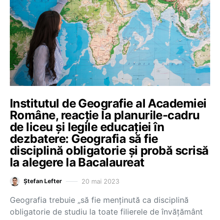
Institutul de Geografie al Academiei
Române, reacție la planurile-cadru
de liceu și legile educației în
dezbatere: Geografia să fie
disciplină obligatorie și probă scrisă
la alegere la Bacalaureat
20 mai 2023
Ștefan Lefter
Geografia trebuie „să fie menținută ca disciplină
obligatorie de studiu la toate filierele de învățământ