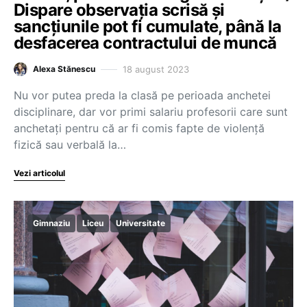
Dispare observația scrisă și
sancțiunile pot fi cumulate, până la
desfacerea contractului de muncă
18 august 2023
Alexa Stănescu
Nu vor putea preda la clasă pe perioada anchetei
disciplinare, dar vor primi salariu profesorii care sunt
anchetați pentru că ar fi comis fapte de violență
fizică sau verbală la…
Vezi articolul
Gimnaziu
Liceu
Universitate