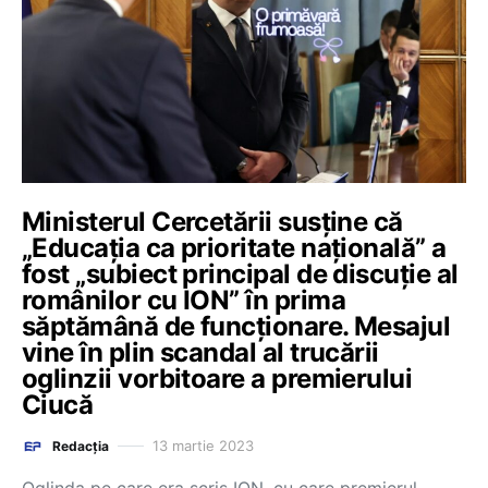
Ministerul Cercetării susține că
„Educația ca prioritate națională” a
fost „subiect principal de discuție al
românilor cu ION” în prima
săptămână de funcționare. Mesajul
vine în plin scandal al trucării
oglinzii vorbitoare a premierului
Ciucă
13 martie 2023
Redacția
Oglinda pe care era scris ION, cu care premierul