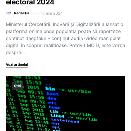
electoral 2024
17 mai 2024
Redacția
Ministerul Cercetării, Inovării și Digitalizării a lansat o
platformă online unde populația poate să raporteze
conținut deepfake – conținut audio-video manipulat
digital în scopuri malițioase. Potrivit MCID, este vorba
despre…
Vezi articolul
Știri