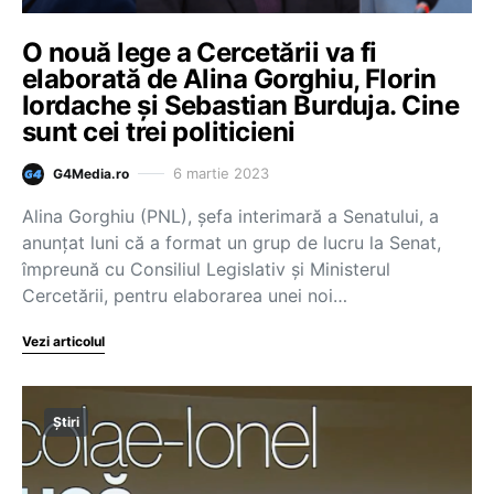
O nouă lege a Cercetării va fi
elaborată de Alina Gorghiu, Florin
Iordache și Sebastian Burduja. Cine
sunt cei trei politicieni
6 martie 2023
G4Media.ro
Alina Gorghiu (PNL), șefa interimară a Senatului, a
anunţat luni că a format un grup de lucru la Senat,
împreună cu Consiliul Legislativ şi Ministerul
Cercetării, pentru elaborarea unei noi…
Vezi articolul
Știri