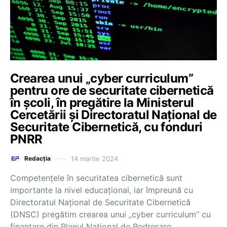
Crearea unui „cyber curriculum”
pentru ore de securitate cibernetică
în școli, în pregătire la Ministerul
Cercetării și Directoratul Național de
Securitate Cibernetică, cu fonduri
PNRR
14 martie 2024
Redacția
Competenţele în securitatea cibernetică sunt
importante la nivel educaţional, iar împreună cu
Directoratul Naţional de Securitate Cibernetică
(DNSC) pregătim crearea unui „cyber curriculum” cu
finanţare din Planul Naţional de Redresare…