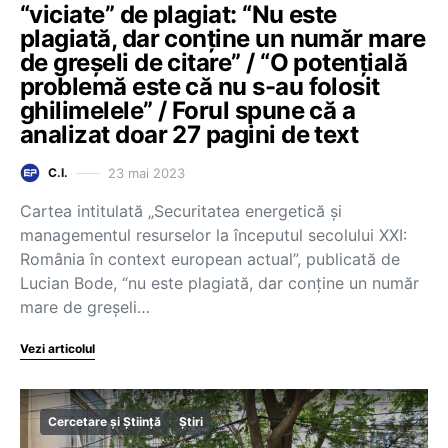
“viciate” de plagiat: “Nu este
plagiată, dar conține un număr mare
de greșeli de citare” / “O potențială
problemă este că nu s-au folosit
ghilimelele” / Forul spune că a
analizat doar 27 pagini de text
23 mai 2023
C.I.
Cartea intitulată „Securitatea energetică şi
managementul resurselor la începutul secolului XXI:
România în context european actual”, publicată de
Lucian Bode, “nu este plagiată, dar conține un număr
mare de greșeli…
Vezi articolul
Cercetare și Știință
Știri