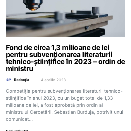
Fond de circa 1,3 milioane de lei
pentru subvenționarea literaturii
tehnico-științifice în 2023 – ordin de
ministru
4 aprilie 2023
Redacția
Competiția pentru subvenționarea literaturii tehnico-
științifice în anul 2023, cu un buget total de 1,33
milioane de lei, a fost aprobată prin ordin al
ministrului Cercetării, Sebastian Burduja, potrivit unui
comunicat…