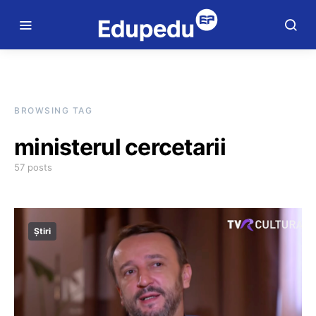
BROWSING TAG
ministerul cercetarii
57 posts
Știri