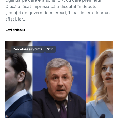
Ciucă a lăsat impresia că a discutat în debutul
ședinței de guvern de miercuri, 1 martie, era doar un
afișaj, iar…
Vezi articolul
Cercetare și Știință
Știri