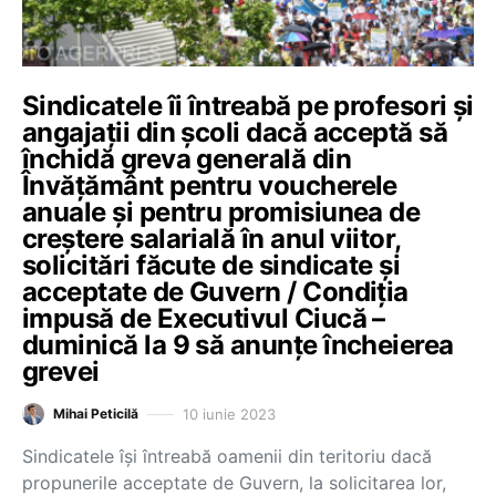
Sindicatele îi întreabă pe profesori și
angajații din școli dacă acceptă să
închidă greva generală din
Învățământ pentru voucherele
anuale și pentru promisiunea de
creștere salarială în anul viitor,
solicitări făcute de sindicate și
acceptate de Guvern / Condiția
impusă de Executivul Ciucă –
duminică la 9 să anunțe încheierea
grevei
10 iunie 2023
Mihai Peticilă
Sindicatele își întreabă oamenii din teritoriu dacă
propunerile acceptate de Guvern, la solicitarea lor,