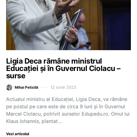
Ligia Deca rămâne ministrul
Educației și în Guvernul Ciolacu –
surse
12 iunie 2023
Mihai Peticilă
Actualul ministru al Educației, Ligia Deca, va rămâne
pe postul pe care este de circa 9 luni și în Guvernul
Marcel Ciolacu, potrivit surselor Edupedu.ro. Omul lui
Klaus Iohannis, plantat…
Vezi articolul