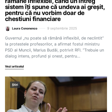
rămâne inflexibil, când un întreg
sistem îți spune că undeva ai greșit,
pentru că nu vorbim doar de
chestiuni financiare
9 septembrie 2025
Laura Cononenco
Guvernul „nu poate să rămână inflexibil, de neclintit”
la protestele profesorilor, a afirmat fostul ministru
PSD al Muncii, Marius Budăi, potrivit RFI. ”Trebuie un
dialog intens, profund și onest, pentru…
Vezi articolul
Știri