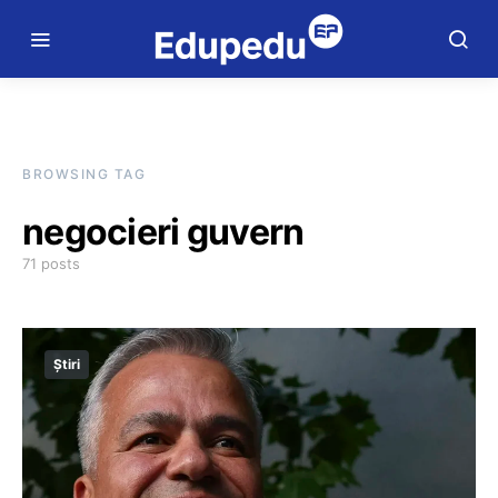
BROWSING TAG
negocieri guvern
71 posts
Știri