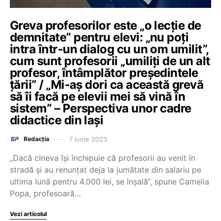
Greva profesorilor este „o lecție de
demnitate” pentru elevi: „nu poți
intra într-un dialog cu un om umilit”,
cum sunt profesorii „umiliți de un alt
profesor, întâmplător președintele
țării” / „Mi-aș dori ca această grevă
să îi facă pe elevii mei să vină în
sistem” – Perspectiva unor cadre
didactice din Iași
7 iunie 2023
Redacția
„Dacă cineva își închipuie că profesorii au venit în
stradă și au renunțat deja la jumătate din salariu pe
ultima lună pentru 4.000 lei, se înșală”, spune Camelia
Popa, profesoară…
Vezi articolul