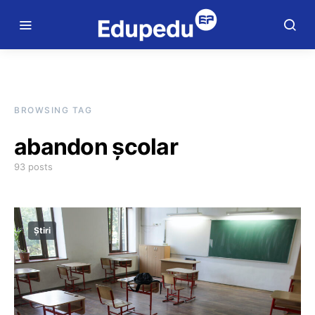
BROWSING TAG
abandon școlar
93 posts
Știri