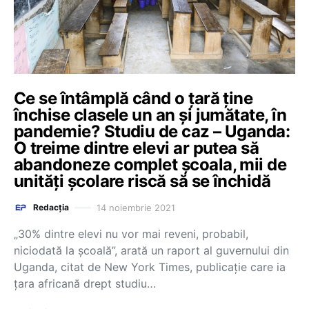
Ce se întâmplă când o țară ține
închise clasele un an și jumătate, în
pandemie? Studiu de caz – Uganda:
O treime dintre elevi ar putea să
abandoneze complet școala, mii de
unități școlare riscă să se închidă
14 noiembrie 2021
Redacția
„30% dintre elevi nu vor mai reveni, probabil,
niciodată la școală”, arată un raport al guvernului din
Uganda, citat de New York Times, publicație care ia
țara africană drept studiu…