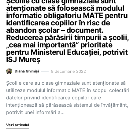
Școlile cu clase gimnaziale sunt
atenționate să folosească modulul
informatic obligatoriu MATE pentru
identificarea copiilor în risc de
abandon școlar – document.
Reducerea părăsirii timpurii a școlii,
„cea mai importantă” prioritate
pentru Ministerul Educației, potrivit
ISJ Mureș
8 decembrie 2022
Diana Ghimiși
Școlile care au clase gimnaziale sunt atenționate să
utilizeze modulul informatic MATE în scopul colectării
datelor privind identificarea copiilor care
intenționează să părăsească sistemul de învățământ,
potrivit unei informări a…
Vezi articolul