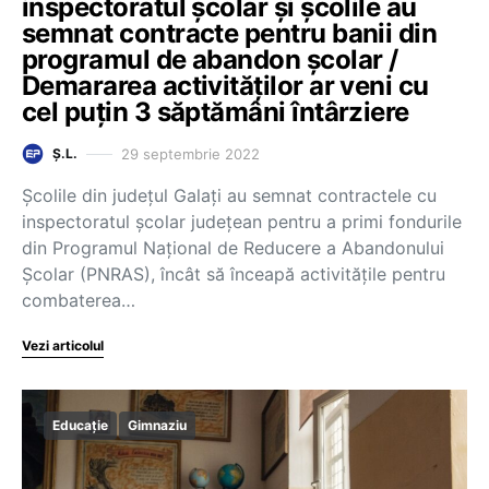
inspectoratul școlar și școlile au
semnat contracte pentru banii din
programul de abandon școlar /
Demararea activităților ar veni cu
cel puțin 3 săptămâni întârziere
29 septembrie 2022
Ș.L.
Școlile din județul Galați au semnat contractele cu
inspectoratul școlar județean pentru a primi fondurile
din Programul Național de Reducere a Abandonului
Școlar (PNRAS), încât să înceapă activitățile pentru
combaterea…
Vezi articolul
Educație
Gimnaziu