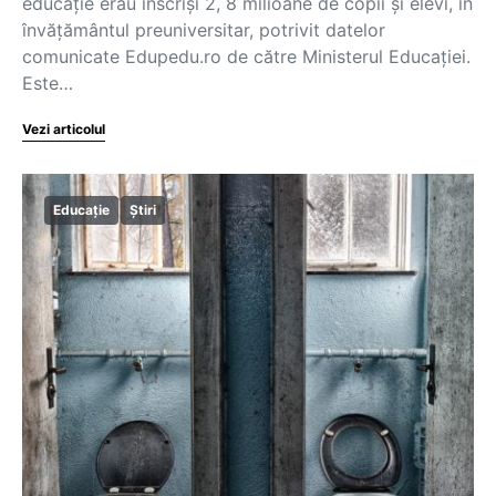
educaţie erau înscrişi 2, 8 milioane de copii şi elevi, în
învăţământul preuniversitar, potrivit datelor
comunicate Edupedu.ro de către Ministerul Educaţiei.
Este…
Vezi articolul
Educație
Știri