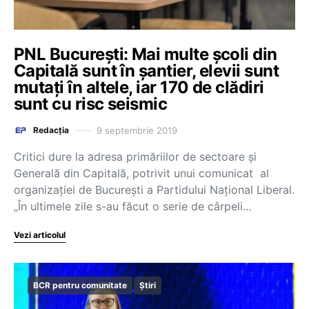
PNL București: Mai multe școli din
Capitală sunt în șantier, elevii sunt
mutați în altele, iar 170 de clădiri
sunt cu risc seismic
9 septembrie 2019
Redacția
Critici dure la adresa primăriilor de sectoare și
Generală din Capitală, potrivit unui comunicat al
organizației de București a Partidului Național Liberal.
„În ultimele zile s-au făcut o serie de cârpeli…
Vezi articolul
BCR pentru comunitate
Știri