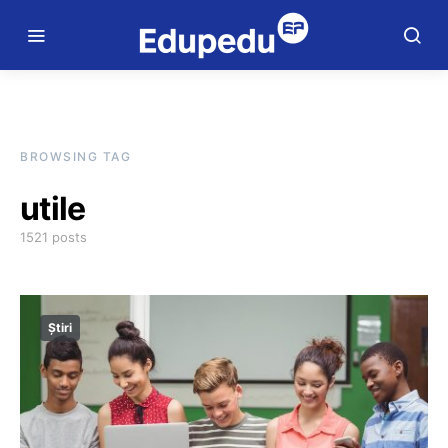
BROWSING TAG
utile
1521 posts
Știri