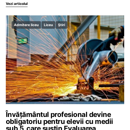
Vezi articolul
Admitere liceu
Liceu
Știri
Învățământul profesional devine
obligatoriu pentru elevii cu medii
sub 5, care susțin Evaluarea