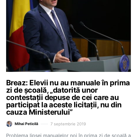
Breaz: Elevii nu au manuale în prima
zi de şcoală, „datorită unor
contestaţii depuse de cei care au
participat la aceste licitaţii, nu din
cauza Ministerului”
7 septembrie 2019
Mihai Peticilă
Problema lipsei manualelor noi în prima zi de şcoală a