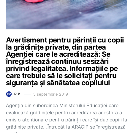
Avertisment pentru părinții cu copii
la grădinițe private, din partea
Agenției care le acreditează: Se
înregistrează continuu sesizări
privind legalitatea. Informațiile pe
care trebuie să le solicitați pentru
siguranța și sănătatea copilului
5 septembrie 2019
R.P.
Agenția din subordinea Ministerului Educației care
evaluează grădinițele pentru acreditarea acestora a
emis o atenționare pentru părinții care își duc copiii la
grădinițe private. „Întrucât la ARACIP se înregistrează