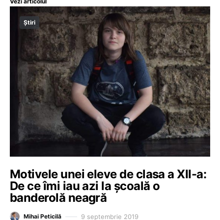
Vezi articolul
Știri
Motivele unei eleve de clasa a XII-a:
De ce îmi iau azi la şcoală o
banderolă neagră
9 septembrie 2019
Mihai Peticilă