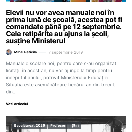
Elevii nu vor avea manuale noi în
prima lună de şcoală, acestea pot fi
comandate până pe 12 septembrie.
Cele retipărite au ajuns la şcoli,
susţine Ministerul
7 septembrie 2019
Mihai Peticilă
Manualele școlare noi, pentru care s-au organizat
licitaţii în acest an, nu vor ajunge la timp pentru
începutul anului, potrivit Ministerului Educaţiei.
Situaţia este asemănătoare fiecărui an din trecut,
din…
Vezi articolul
Bacalaureat 2026
Profesori
Știri