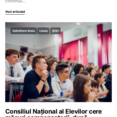
continuu…
Vezi articolul
Admitere liceu
Liceu
Știri
Consiliul Național al Elevilor cere