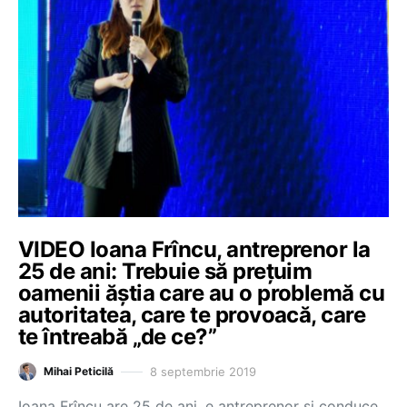
VIDEO Ioana Frîncu, antreprenor la
25 de ani: Trebuie să prețuim
oamenii ăștia care au o problemă cu
autoritatea, care te provoacă, care
te întreabă „de ce?”
8 septembrie 2019
Mihai Peticilă
Ioana Frîncu are 25 de ani, e antreprenor şi conduce