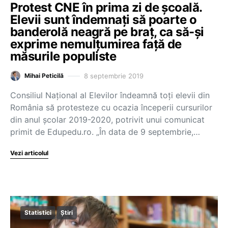
Protest CNE în prima zi de şcoală.
Elevii sunt îndemnaţi să poarte o
banderolă neagră pe braţ, ca să-şi
exprime nemulţumirea faţă de
măsurile populiste
8 septembrie 2019
Mihai Peticilă
Consiliul Național al Elevilor îndeamnă toți elevii din
România să protesteze cu ocazia începerii cursurilor
din anul școlar 2019-2020, potrivit unui comunicat
primit de Edupedu.ro. „În data de 9 septembrie,…
Vezi articolul
Statistici
Știri