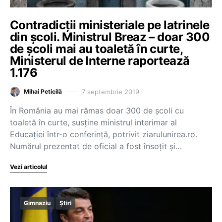
Contradicţii ministeriale pe latrinele
din şcoli. Ministrul Breaz – doar 300
de şcoli mai au toaletă în curte,
Ministerul de Interne raportează
1.176
7 septembrie 2019
Mihai Peticilă
În România au mai rămas doar 300 de şcoli cu
toaletă în curte, susţine ministrul interimar al
Educaţiei într-o conferinţă, potrivit ziarulunirea.ro.
Numărul prezentat de oficial a fost însoţit şi…
Vezi articolul
Gimnaziu
Știri