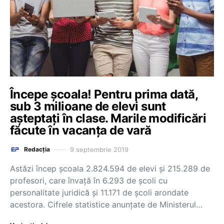
Începe școala! Pentru prima dată,
sub 3 milioane de elevi sunt
așteptați în clase. Marile modificări
făcute în vacanța de vară
9 septembrie 2019
Redacția
Astăzi încep școala 2.824.594 de elevi și 215.289 de
profesori, care învață în 6.293 de școli cu
personalitate juridică și 11.171 de școli arondate
acestora. Cifrele statistice anunțate de Ministerul…