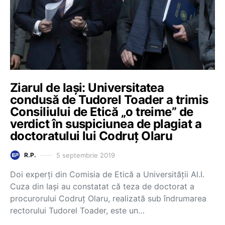
Ziarul de Iași: Universitatea
condusă de Tudorel Toader a trimis
Consiliului de Etică „o treime” de
verdict în suspiciunea de plagiat a
doctoratului lui Codruț Olaru
5 septembrie 2019
R.P.
Doi experți din Comisia de Etică a Universității Al.I.
Cuza din Iași au constatat că teza de doctorat a
procurorului Codruț Olaru, realizată sub îndrumarea
rectorului Tudorel Toader, este un…