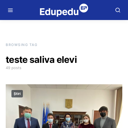
BROWSING TAG
teste saliva elevi
49 posts
Știri