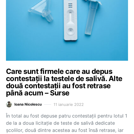
Care sunt firmele care au depus
contestații la testele de salivă. Alte
două contestații au fost retrase
până acum – Surse
11 ianuarie 2022
Ioana Nicolescu
În total au fost depuse patru contestații pentru lotul 1
de la a doua licitație de teste de salivă dedicate
școlilor, două dintre acestea au fost însă retrase, iar