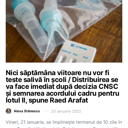
Nici săptămâna viitoare nu vor fi
teste salivă în școli / Distribuirea se
va face imediat după decizia CNSC
și semnarea acordului cadru pentru
lotul II, spune Raed Arafat
20 ianuarie 2022
Alexa Stănescu
Vineri, 21 ianuarie, se împlinește termenul de 10 zile în