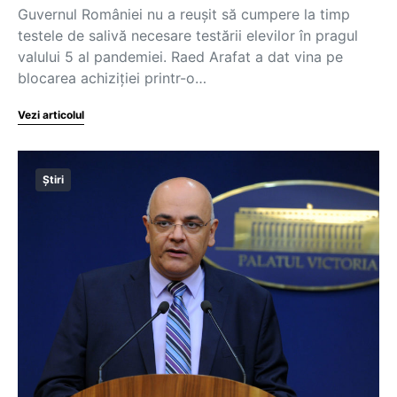
Guvernul României nu a reușit să cumpere la timp
testele de salivă necesare testării elevilor în pragul
valului 5 al pandemiei. Raed Arafat a dat vina pe
blocarea achiziției printr-o…
Vezi articolul
Știri