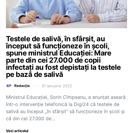
Testele de salivă, în sfârșit, au
început să funcționeze în școli,
spune ministrul Educației: Mare
parte din cei 27.000 de copii
infectați au fost depistați la testele
pe bază de salivă
31 ianuarie 2022
Redacția
Ministrul Educației, Sorin Cîmpeanu, a anunțat aseară
într-o intervenție telefonică la Digi24 că testele de
salivă au început „în sfârșit” să funcționeze în școli și
că din cei 27.000 de…
Vezi articolul