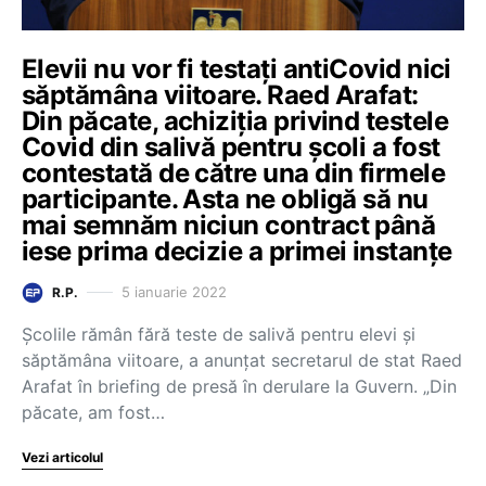
Elevii nu vor fi testați antiCovid nici
săptămâna viitoare. Raed Arafat:
Din păcate, achiziția privind testele
Covid din salivă pentru școli a fost
contestată de către una din firmele
participante. Asta ne obligă să nu
mai semnăm niciun contract până
iese prima decizie a primei instanțe
5 ianuarie 2022
R.P.
Școlile rămân fără teste de salivă pentru elevi și
săptămâna viitoare, a anunțat secretarul de stat Raed
Arafat în briefing de presă în derulare la Guvern. „Din
păcate, am fost…
Vezi articolul