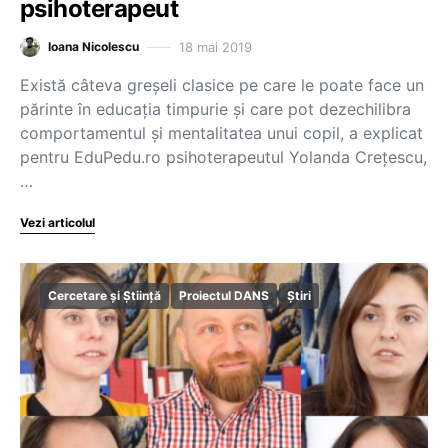
psihoterapeut
18 mai 2019
Ioana Nicolescu
Există câteva greșeli clasice pe care le poate face un
părinte în educația timpurie și care pot dezechilibra
comportamentul și mentalitatea unui copil, a explicat
pentru EduPedu.ro psihoterapeutul Yolanda Crețescu,
…
Vezi articolul
Cercetare și Știință
Proiectul DANS
Știri