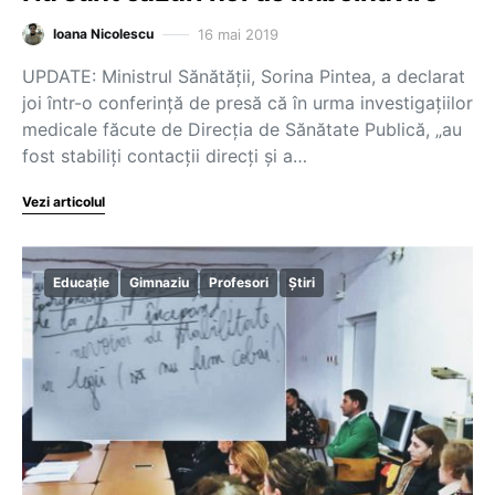
16 mai 2019
Ioana Nicolescu
UPDATE: Ministrul Sănătăţii, Sorina Pintea, a declarat
joi într-o conferinţă de presă că în urma investigațiilor
medicale făcute de Direcția de Sănătate Publică, „au
fost stabiliţi contacţii direcţi şi a…
Vezi articolul
Educație
Gimnaziu
Profesori
Știri