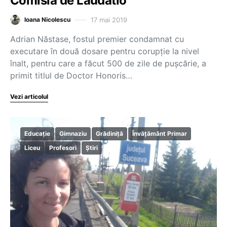
Comisia de Laudatio
17 mai 2019
Ioana Nicolescu
Adrian Năstase, fostul premier condamnat cu
executare în două dosare pentru corupţie la nivel
înalt, pentru care a făcut 500 de zile de pușcărie, a
primit titlul de Doctor Honoris…
Vezi articolul
Educație
Gimnaziu
Grădiniță
Învățământ Primar
Liceu
Profesori
Știri