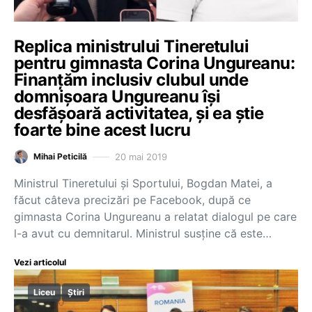
Replica ministrului Tineretului
pentru gimnasta Corina Ungureanu:
Finanțăm inclusiv clubul unde
domnișoara Ungureanu își
desfășoară activitatea, și ea știe
foarte bine acest lucru
20 mai 2019
Mihai Peticilă
Ministrul Tineretului și Sportului, Bogdan Matei, a
făcut câteva precizări pe Facebook, după ce
gimnasta Corina Ungureanu a relatat dialogul pe care
l-a avut cu demnitarul. Ministrul susține că este…
Vezi articolul
Liceu
Știri