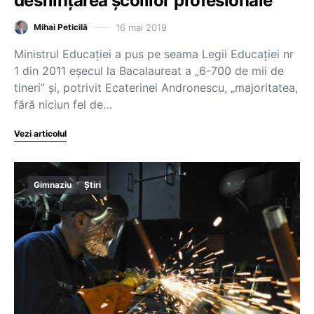
desfiinţarea şcolilor profesionale
16 mai 2019
Mihai Peticilă
Ministrul Educaţiei a pus pe seama Legii Educaţiei nr
1 din 2011 eşecul la Bacalaureat a „6-700 de mii de
tineri” şi, potrivit Ecaterinei Andronescu, „majoritatea,
fără niciun fel de…
Vezi articolul
Gimnaziu
Știri