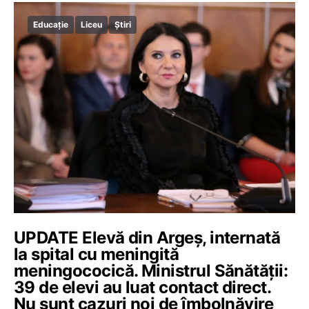
Educație
Liceu
Știri
UPDATE Elevă din Argeș, internată
la spital cu meningită
meningococică. Ministrul Sănătății:
39 de elevi au luat contact direct.
Nu sunt cazuri noi de îmbolnăvire