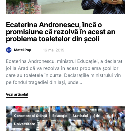
Ecaterina Andronescu, încă o
promisiune că rezolvă în acest an
problema toaletelor din şcoli
16 mai 2019
Matei Pop
Ecaterina Andronescu, ministrul Educaţiei, a declarat
joi la Arad că va rezolva în acest problema şcolilor
care au toaletele în curte. Declarațiile ministrului vin
pe fondul tragediei din Iași, unde…
Vezi articolul
Cercetare și Știință
Educație
Statistici
Știri
Universitate