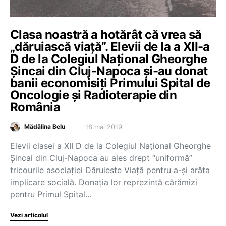
Clasa noastră a hotărât că vrea să
„dăruiască viață”. Elevii de la a XII-a
D de la Colegiul Național Gheorghe
Șincai din Cluj-Napoca şi-au donat
banii economisiţi Primului Spital de
Oncologie și Radioterapie din
România
18 mai 2019
Mădălina Belu
Elevii clasei a XII D de la Colegiul Național Gheorghe
Șincai din Cluj-Napoca au ales drept “uniformă”
tricourile asociației Dăruieste Viață pentru a-și arăta
implicare socială. Donația lor reprezintă cărămizi
pentru Primul Spital…
Vezi articolul