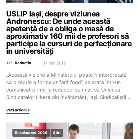
USLIP Iași, despre viziunea
Andronescu: De unde aceastǎ
apetențǎ de a obliga o masǎ de
aproximativ 160 mii de profesori sǎ
participe la cursuri de perfecționare
în universități
17 mai 2019
Redacția
„Aceastǎ viziune a Ministerului poate fi interpretatǎ
ca o teorie a formelor fǎrǎ fond”, se arată într-un
comunicat primit la redacție, semnat de Uniunea
Sindicatelor Libere din Învățământ, Iași. Sindicaliștii…
Vezi articolul
Bacalaureat 2026
Știri