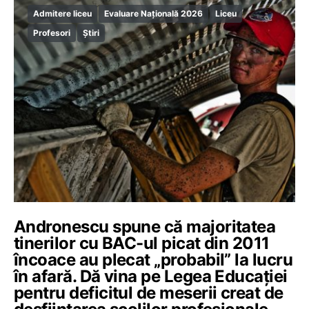
Admitere liceu
Evaluare Națională 2026
Liceu
Profesori
Știri
Andronescu spune că majoritatea
tinerilor cu BAC-ul picat din 2011
încoace au plecat „probabil” la lucru
în afară. Dă vina pe Legea Educaţiei
pentru deficitul de meserii creat de