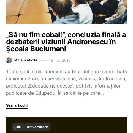
„Să nu fim cobai!”, concluzia finală a
dezbaterii viziunii Andronescu în
Școala Buciumeni
16 mai 2019
Mihai Peticilă
Toate școlile din România au fost obligate să dezbată
minimum 2 ore, în această lună, viziunea Andronescu,
proiectul „Educația ne unește”, potrivit informațiilor
publicate de Edupedu. În sarcinile pe care…
Vezi articolul
Știri
Universitate