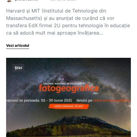
Harvard și MIT (Institutul de Tehnologie din
Massachusetts) și au anunțat de curând că vor
transfera EdX firmei 2U pentru tehnologie în educație
ca să aducă mult mai aproape învățarea…
Vezi articolul
Știri