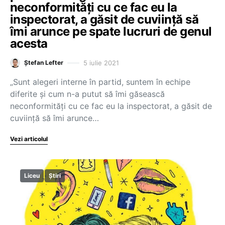
neconformități cu ce fac eu la
inspectorat, a găsit de cuviință să
îmi arunce pe spate lucruri de genul
acesta
5 iulie 2021
Ștefan Lefter
„Sunt alegeri interne în partid, suntem în echipe
diferite și cum n-a putut să îmi găsească
neconformități cu ce fac eu la inspectorat, a găsit de
cuviință să îmi arunce…
Vezi articolul
Liceu
Știri