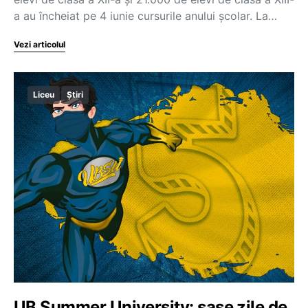
a au încheiat pe 4 iunie cursurile anului școlar. La…
Vezi articolul
Liceu
Știri
UB Summer University: șase zile de