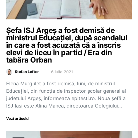
Șefa ISJ Argeș a fost demisă de
ministrul Educației, după scandalul
în care a fost acuzată că a înscris
elevi de liceu în partid / Era din
tabăra Orban
6 iulie 2021
Ștefan Lefter
Elena Murguleț a fost demisă, luni, de ministrul
Educației, din funcția de inspector școlar general al
județului Argeș, informează epitesti.ro. Noua șefă a
ISJ Iași este Alina Manea, directoarea Colegiului…
Vezi articolul