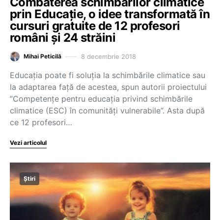
Combaterea schimbărilor climatice
prin Educație, o idee transformată în
cursuri gratuite de 12 profesori
români și 24 străini
8 decembrie 2018
Mihai Peticilă
Educația poate fi soluția la schimbările climatice sau
la adaptarea față de acestea, spun autorii proiectului
”Competențe pentru educația privind schimbările
climatice (ESC) în comunități vulnerabile”. Asta după
ce 12 profesori…
Vezi articolul
Știri