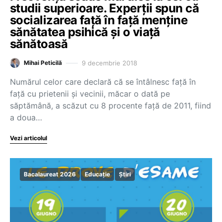
studii superioare. Experții spun că
socializarea față în față menține
sănătatea psihică și o viață
sănătoasă
9 decembrie 2018
Mihai Peticilă
Numărul celor care declară că se întâlnesc față în
față cu prietenii și vecinii, măcar o dată pe
săptămână, a scăzut cu 8 procente față de 2011, fiind
a doua…
Vezi articolul
Bacalaureat 2026
Educație
Știri