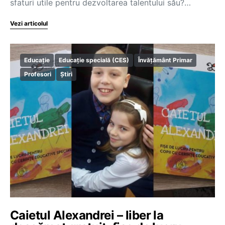
sfaturi utile pentru dezvoltarea talentului său?…
Vezi articolul
Educație
Educație specială (CES)
Învățământ Primar
Profesori
Știri
Caietul Alexandrei – liber la