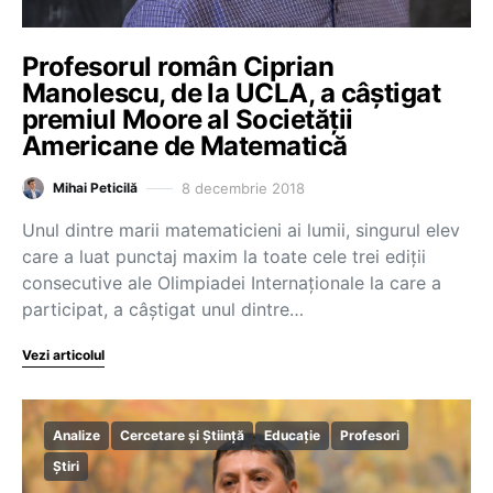
Profesorul român Ciprian
Manolescu, de la UCLA, a câștigat
premiul Moore al Societății
Americane de Matematică
8 decembrie 2018
Mihai Peticilă
Unul dintre marii matematicieni ai lumii, singurul elev
care a luat punctaj maxim la toate cele trei ediții
consecutive ale Olimpiadei Internaționale la care a
participat, a câștigat unul dintre…
Vezi articolul
Analize
Cercetare și Știință
Educație
Profesori
Știri