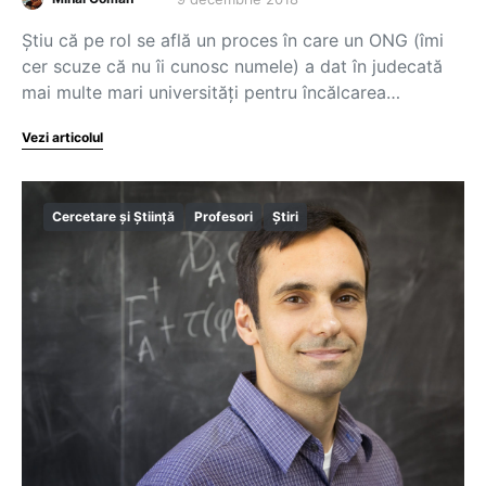
Știu că pe rol se află un proces în care un ONG (îmi
cer scuze că nu îi cunosc numele) a dat în judecată
mai multe mari universități pentru încălcarea…
Vezi articolul
Cercetare și Știință
Profesori
Știri