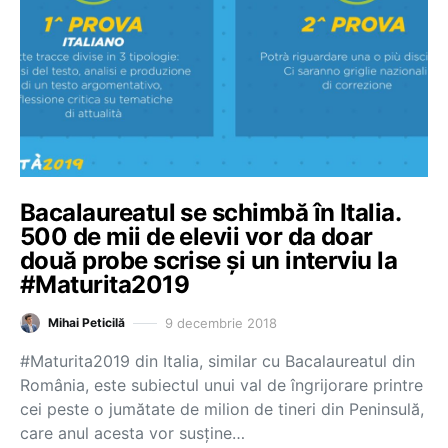
Bacalaureatul se schimbă în Italia.
500 de mii de elevii vor da doar
două probe scrise și un interviu la
#Maturita2019
9 decembrie 2018
Mihai Peticilă
#Maturita2019 din Italia, similar cu Bacalaureatul din
România, este subiectul unui val de îngrijorare printre
cei peste o jumătate de milion de tineri din Peninsulă,
care anul acesta vor susține…