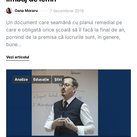
7 decembrie 2018
Oana Moraru
Un document care seamănă cu planul remedial pe
care e obligată orice școală să îl facă la final de an,
pornind de la premisa că lucrurile sunt, în genere,
bune…
Vezi articolul
Analize
Educație
Știri